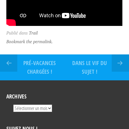
Publié dans
Trail
Bookmark the permalink.
PRÉ-VACANCES
DANS LE VIF DU
CHARGÉES !
SUJET !
ARCHIVES
SUIVEZ NOUS !