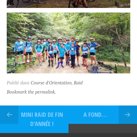
Publié dans
Course d'Orientation
,
Raid
Bookmark the permalink.
MINI RAID DE FIN
A FOND…
D’ANNÉE !