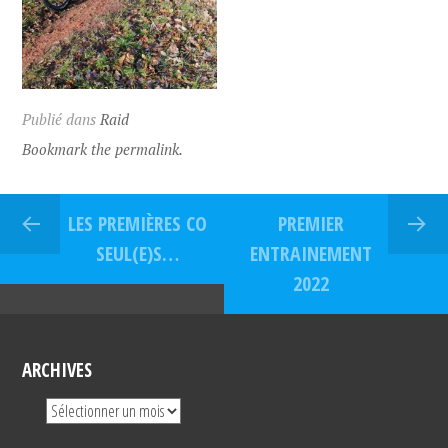
Publié dans
Raid
Bookmark the permalink.
LES PREMIÈRES CO
PREMIER
SEUL(E)S…
ENTRAINEMENT
2022
ARCHIVES